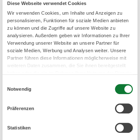
Diese Webseite verwendet Cookies
Wir verwenden Cookies, um Inhalte und Anzeigen zu
Was bedeutet „Opting Out“ ohne
personalisieren, Funktionen für soziale Medien anbieten
Tarifbindung?
zu können und die Zugriffe auf unsere Website zu
analysieren. Außerdem geben wir Informationen zu Ihrer
Gibt es neue Regelungen zur
Verwendung unserer Website an unsere Partner für
Fortsetzung der bAV nach Auszeiten?
soziale Medien, Werbung und Analysen weiter. Unsere
Partner führen diese Informationen möglicherweise mit
weiteren Daten zusammen, die Sie ihnen bereitgestellt
haben oder die sie im Rahmen Ihrer Nutzung der Dienste
Behrschmidt & Kollegen – Ihr
gesammelt haben.
Einwilligungsauswahl
kompetenter Prozesspartner bei bAV
Notwendig
Behrschmidt & Kollegen ist kompetenter Partner für
Präferenzen
Unternehmen als Arbeitgeber und für Beschäftigte,
wenn es um Lösungen zur betrieblichen Altersvorsorge
geht. Beide Seiten profitieren von unseren vielfältigen
Statistiken
bAV-Leistungen.