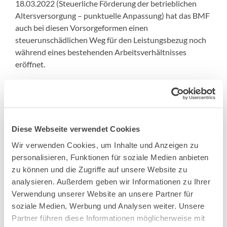
18.03.2022 (Steuerliche Förderung der betrieblichen
Altersversorgung – punktuelle Anpassung) hat das BMF
auch bei diesen Vorsorgeformen einen
steuerunschädlichen Weg für den Leistungsbezug noch
während eines bestehenden Arbeitsverhältnisses
eröffnet.
Diese Option wird aber nur in neueren
Versorgungsordnungen berücksichtigt sein. Davon
abgesehen ist eine Kombination von Arbeitseinkommen
und bAV normalerweise nicht möglich. Bei
Diese Webseite verwendet Cookies
Pensionszusagen können Arbeitgeber und
Arbeitnehmer allerdings relativ einfach nachträglich eine
Wir verwenden Cookies, um Inhalte und Anzeigen zu
entsprechende Vereinbarung im Lichte der neueren
personalisieren, Funktionen für soziale Medien anbieten
BMF-Position treffen. Das setzt natürlich beiderseitiges
zu können und die Zugriffe auf unsere Website zu
Einvernehmen voraus.
analysieren. Außerdem geben wir Informationen zu Ihrer
Verwendung unserer Website an unsere Partner für
soziale Medien, Werbung und Analysen weiter. Unsere
Partner führen diese Informationen möglicherweise mit
Sie wollen mehr wissen? Wir bieten